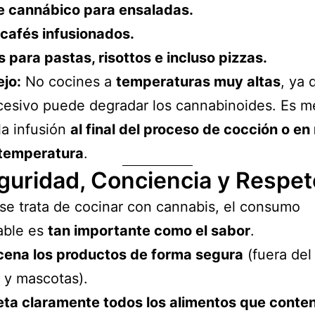
e cannábico para ensaladas.
 cafés infusionados.
s para pastas, risottos e incluso pizzas.
jo:
No cocines a
temperaturas muy altas
, ya 
cesivo puede degradar los cannabinoides. Es m
la infusión
al final del proceso de cocción o en
 temperatura
.
guridad, Conciencia y Respet
e trata de cocinar con cannabis, el consumo
able es
tan importante como el sabor
.
ena los productos de forma segura
(fuera del
 y mascotas).
eta claramente todos los alimentos que conte