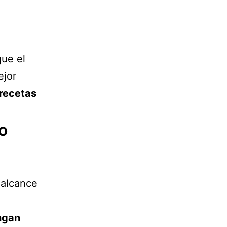
que el
ejor
 recetas
o
 alcance
ngan