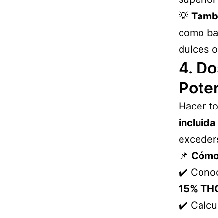
💡
Tambi
como bas
dulces o
4. Do
Pote
Hacer to
incluida
exceder
📌
Cómo 
✔️ Cono
15% THC
✔️ Calcu