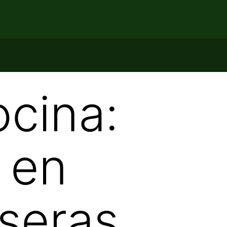
ocina:
 en
seras