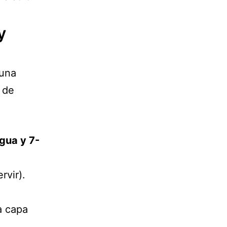
y
 una
o de
agua y 7-
rvir).
la capa