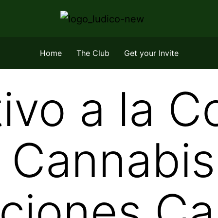
Home
The Club
Get your Invite
ivo a la C
 Cannabis
ciones Ca