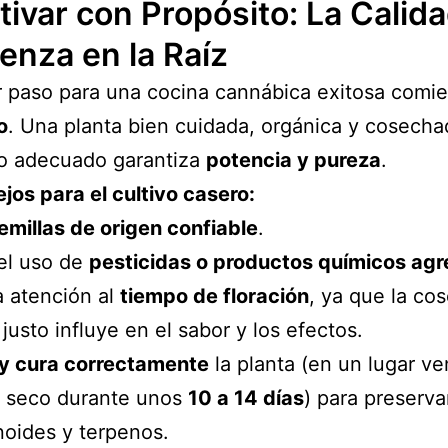
ltivar con Propósito: La Calid
enza en la Raíz
r paso para una cocina cannábica exitosa comi
o
. Una planta bien cuidada, orgánica y cosecha
 adecuado garantiza
potencia y pureza
.
jos para el cultivo casero:
emillas de origen confiable
.
 el uso de
pesticidas o productos químicos agr
a atención al
tiempo de floración
, ya que la co
 justo influye en el sabor y los efectos.
y cura correctamente
la planta (en un lugar ve
y seco durante unos
10 a 14 días
) para preserva
oides y terpenos.