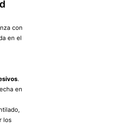
ad
enza con
da en el
esivos
.
secha en
ntilado,
r los