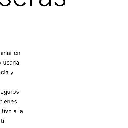
minar en
y usarla
cia y
seguros
 tienes
tivo a la
ti!