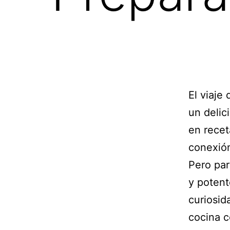
El viaje
un delic
en recet
conexión
Pero par
y potent
curiosid
cocina c