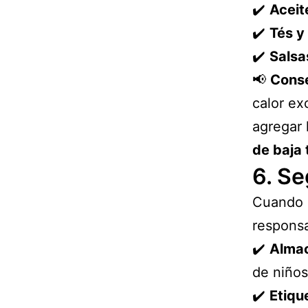
✔️
Aceit
✔️
Tés y
✔️
Salsa
📢
Conse
calor ex
agregar 
de baja
6. Se
Cuando s
respons
✔️
Almac
de niños
✔️
Etiqu