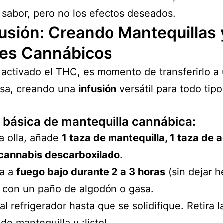
 sabor, pero no los efectos deseados.
fusión: Creando Mantequillas 
tes Cannábicos
activado el THC, es momento de transferirlo a
asa, creando una
infusión
versátil para todo tip
 básica de mantequilla cannábica:
a olla, añade
1 taza de mantequilla, 1 taza de 
 cannabis descarboxilado
.
na a
fuego bajo durante 2 a 3 horas
(sin dejar he
 con un paño de algodón o gasa.
al refrigerador hasta que se solidifique. Retira 
de mantequilla y ¡listo!