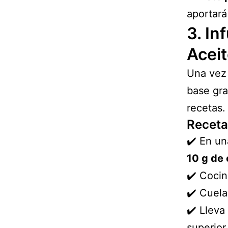
aportará
3. In
Acei
Una vez 
base gr
recetas.
Receta
✔️ En un
10 g de
✔️ Coci
✔️ Cuela
✔️ Lleva 
superior 