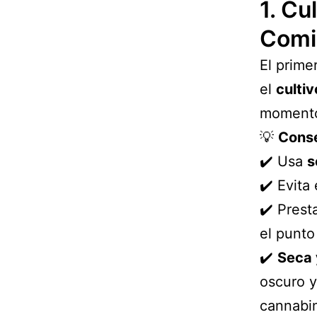
1. Cu
Comi
El prime
el
cultiv
momento
💡
Conse
✔️ Usa
s
✔️ Evita
✔️ Prest
el punto
✔️
Seca 
oscuro 
cannabin