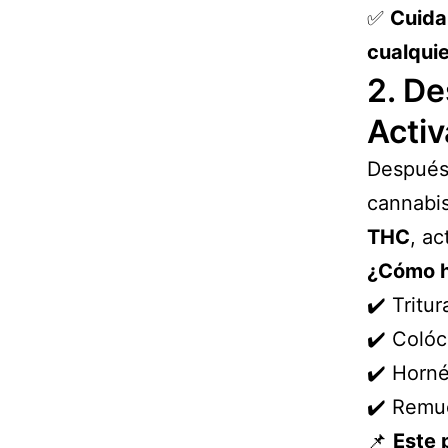
✅
Cuida
cualquie
2. De
Activ
Después 
cannabis
THC
, a
¿Cómo h
✔️ Tritu
✔️ Colóc
✔️ Horn
✔️ Remu
📌
Este 