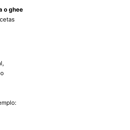
a o ghee
ecetas
l,
no
emplo: