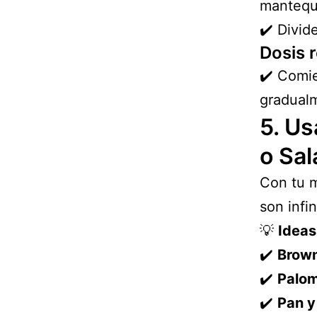
mantequi
✔️ Divid
Dosis 
✔️ Comi
gradualm
5. Us
o Sal
Con tu m
son infin
💡
Ideas
✔️
Brown
✔️
Palom
✔️
Pan y