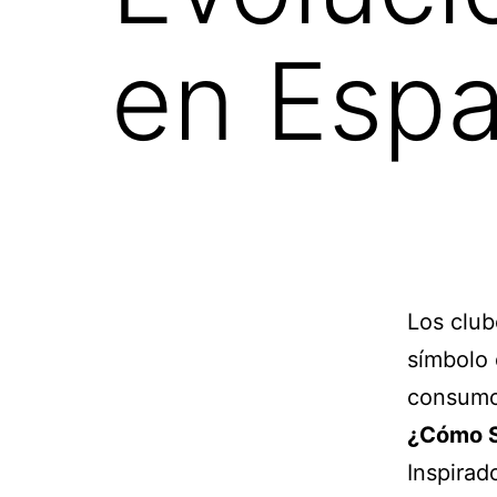
en Esp
Los club
símbolo 
consumo 
¿Cómo S
Inspirad