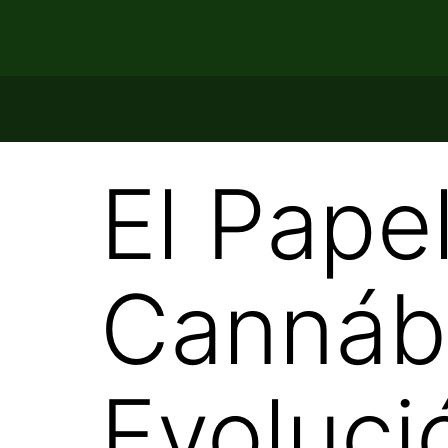
El Pape
Cannábi
Evoluci