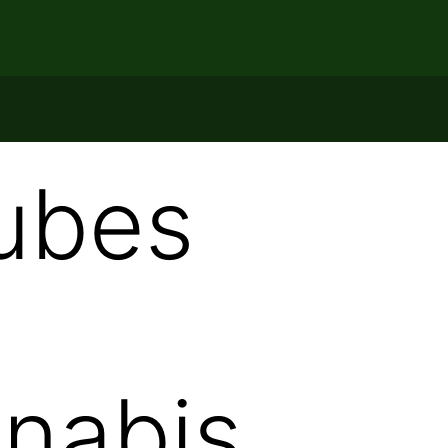
lubes
nnabis