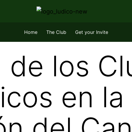
Home
The Club
Get your Invite
l de los C
cos en la
ón del Ca