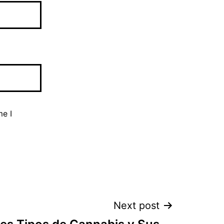
me I
Next post