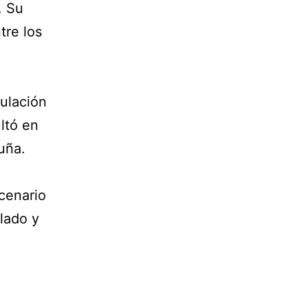
. Su
tre los
gulación
ltó en
uña.
cenario
lado y