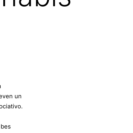
n
ueven un
ciativo.
ubes