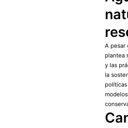
nat
res
A pesar 
plantea 
y las pr
la soste
política
modelos 
conserva
Ca