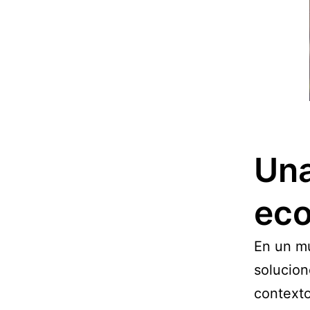
Una
eco
En un mu
solucion
contexto