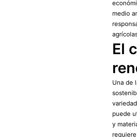
económic
medio am
responsa
agrícola
El 
ren
Una de l
sostenib
variedad
puede ut
y materi
requiere