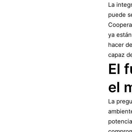
La integ
puede se
Cooperat
ya están
hacer de
capaz de
El 
el 
La pregu
ambiente
potencia
compromi