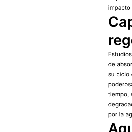
impacto 
Cap
reg
Estudios
de absor
su ciclo
poderosa
tiempo, 
degradad
por la ag
Agu