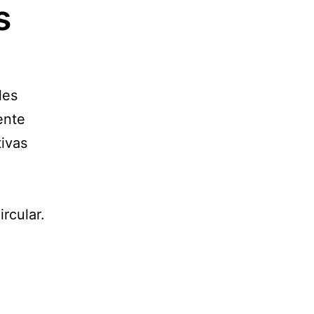
s
les
ente
tivas
a
rcular.