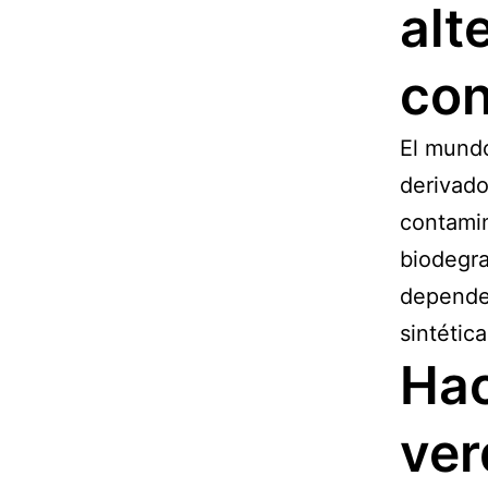
alt
con
El mund
derivado
contamin
biodegra
dependen
sintétic
Hac
ver