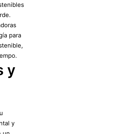
stenibles
rde.
adoras
gía para
stenible,
iempo.
s y
su
ntal y
n un