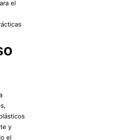
ara el
rácticas
so
a
s,
plásticos
te y
o el