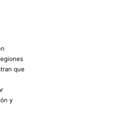
én
regiones
stran que
ar
ión y