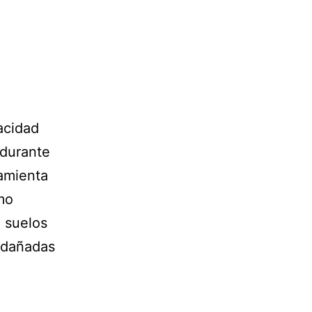
acidad
 durante
ramienta
mo
e suelos
 dañadas